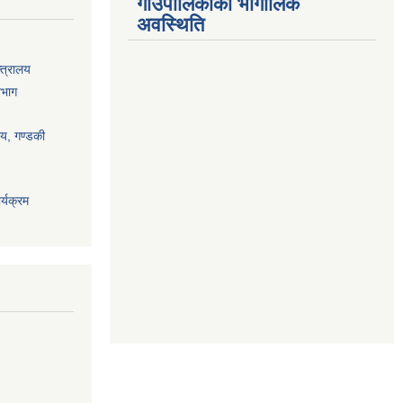
गाउँपालिकाको भौगोलिक
अवस्थिति
्त्रालय
िभाग
ालय, गण्डकी
्यक्रम