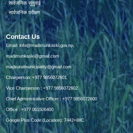
सार्वजनिक सुनुवाई
सार्वजनिक परीक्षण
Contact Us
Email:
info@madimunkaski.gov.np
,
madimunkaski@gmail.com
madiruralmunicipality@gmail.com
Chairperson: +977 9856072601
Vice Chairperson : +977 9856072602
Chief Administrative Officer : +977 9856072600
Office : +977 061506400
Google Plus Code (Location): 7442+88C