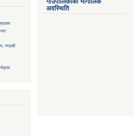
गाउँपालिकाको भौगोलिक
अवस्थिति
्त्रालय
िभाग
ालय, गण्डकी
्यक्रम