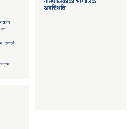
गाउँपालिकाको भौगोलिक
अवस्थिति
्त्रालय
िभाग
ालय, गण्डकी
्यक्रम