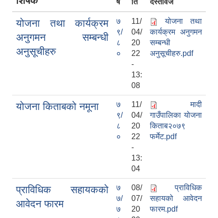
शिर्षक
र्ष
ति
दस्तावेज
७
11/
योजना तथा
योजना तथा कार्यक्रम
९/
04/
कार्यक्रम अनुगमन
अनुगमन सम्बन्धी
८
20
सम्बन्धी
अनुसूचीहरु
०
22
अनुसूचीहरु.pdf
-
13:
08
७
11/
मादी
योजना किताबको नमूना
९/
04/
गाउँपालिका योजना
८
20
किताब२०७९
०
22
फर्मेट.pdf
-
13:
04
७
08/
प्राविधिक
प्राविधिक सहायकको
७/
07/
सहायको आवेदन
आवेदन फारम
७
20
फारम.pdf