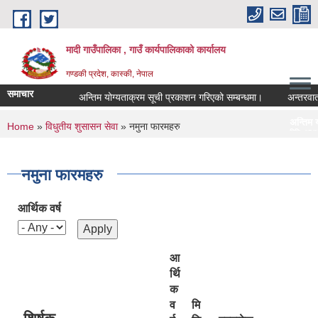
Skip to main content
मादी गाउँपालिका , गाउँ कार्यपालिकाको कार्यालय
गण्डकी प्रदेश, कास्की, नेपाल
समाचार
अन्तिम योग्यताक्रम सूची प्रकाशन गरिएको सम्बन्धमा।
अन्तरवार्ता सम्बन
अन्तिम योग्यताक्रम सूची प्र
You are here
Home
»
विधुतीय शुसासन सेवा
» नमुना फारमहरु
मिति:
07/23/2026 - 16:53
मौरीको खाली घ
मिति:
05/27/2026 - 11:04
नमुना फारमहरु
आर्थिक वर्ष
आ
र्थि
क
व
मि