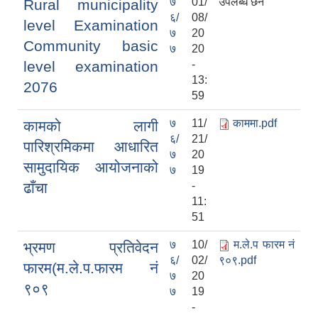
७
01/
उपलब्ध छैन
Rural municipality
६/
08/
level Examination
७
20
Community basic
७
20
level examination
-
13:
2076
59
७
11/
काममा.pdf
कामको लागी
६/
21/
पारिश्रमिकमा आधारित
७
20
सामुदायिक आयोजनाको
७
19
ढाँचा
-
11:
51
७
10/
म.ले.प फारम नं
भ्रमण प्रतिवेदन
६/
02/
९०९.pdf
फारम(म.ले.प.फारम नं
७
20
९०९
७
19
-