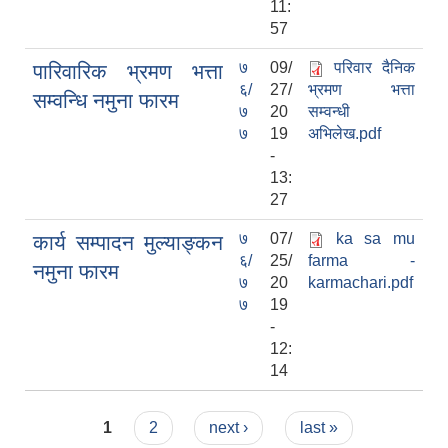
11:
57
७
09/
परिवार दैनिक
पारिवारिक भ्रमण भत्ता
६/
27/
भ्रमण भत्ता
सम्वन्धि नमुना फारम
७
20
सम्वन्धी
७
19
अभिलेख.pdf
-
13:
27
७
07/
ka sa mu
कार्य सम्पादन मुल्याङ्कन
६/
25/
farma -
नमुना फारम
७
20
karmachari.pdf
७
19
-
12:
14
Pages
1
2
next ›
last »