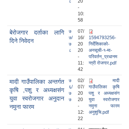
८
20
-
10:
58
७
07/
बेरोजगार दर्ताका लागि
७/
16/
1594793256-
दिने निवेदन
७
20
निर्देशिकाको-
८
20
अनसूची-१-मा-
-
परिवर्तन_प्रधानम
11:
न्त्री रोजगार.pdf
42
७
02/
मादी
मादी गाउँपालिका अन्तर्गत
६/
07/
गाउँपालिका कृषि
कृषि ,पशु र अध्यक्षसंग
७
20
पशु र अध्यक्षसंग
युवा स्वरोजगार अनुदान
७
20
युवा स्वरोजगार
नमुना फारम
-
नमुना फारम
12:
अनुशुचि.pdf
22