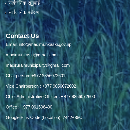
सार्वजनिक सुनुवाई
सार्वजनिक परीक्षण
Contact Us
Email:
info@madimunkaski.gov.np
,
madimunkaski@gmail.com
madiruralmunicipality@gmail.com
Chairperson: +977 9856072601
Vice Chairperson : +977 9856072602
Chief Administrative Officer : +977 9856072600
Office : +977 061506400
Google Plus Code (Location): 7442+88C