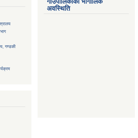
गाउँपालिकाको भौगोलिक
अवस्थिति
्त्रालय
िभाग
ालय, गण्डकी
्यक्रम